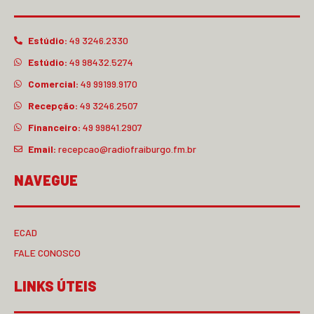
Estúdio:
49 3246.2330
Estúdio:
49 98432.5274
Comercial:
49 99199.9170
Recepção:
49 3246.2507
Financeiro:
49 99841.2907
Email:
recepcao@radiofraiburgo.fm.br
NAVEGUE
ECAD
FALE CONOSCO
LINKS ÚTEIS