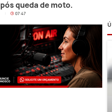
 após queda de moto.
1
07:47
Ú