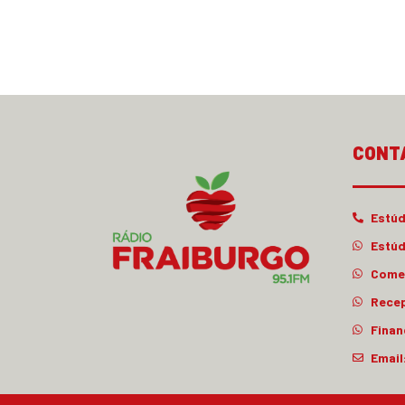
CONT
Estúd
Estúd
Comer
Rece
Finan
Email