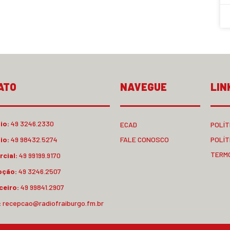
ATO
NAVEGUE
LIN
io:
49 3246.2330
ECAD
POLÍT
io:
49 98432.5274
FALE CONOSCO
POLÍT
TERM
cial:
49 99199.9170
pção:
49 3246.2507
ceiro:
49 99841.2907
:
recepcao@radiofraiburgo.fm.br