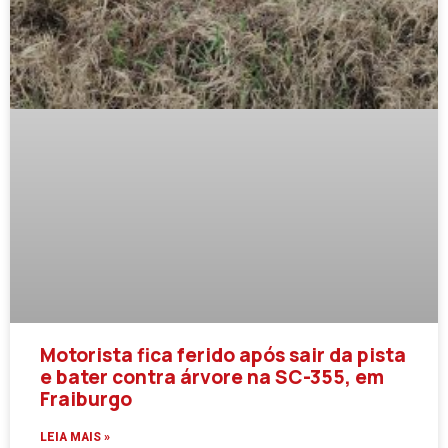
Motorista fica ferido após sair da pista
e bater contra árvore na SC-355, em
Fraiburgo
LEIA MAIS »