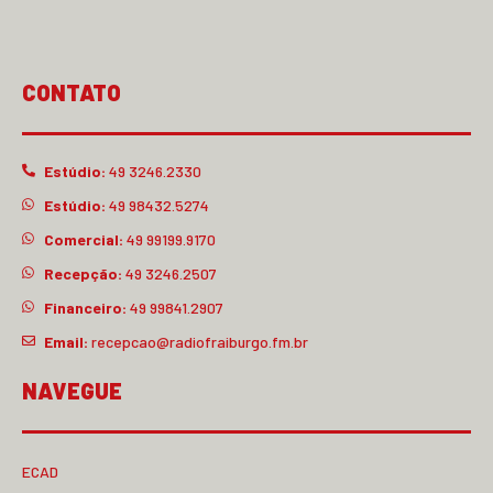
CONTATO
Estúdio:
49 3246.2330
Estúdio:
49 98432.5274
Comercial:
49 99199.9170
Recepção:
49 3246.2507
Financeiro:
49 99841.2907
Email:
recepcao@radiofraiburgo.fm.br
NAVEGUE
ECAD