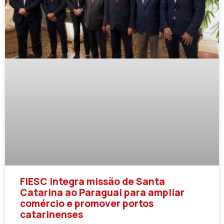
FIESC integra missão de Santa
Catarina ao Paraguai para ampliar
comércio e promover portos
catarinenses