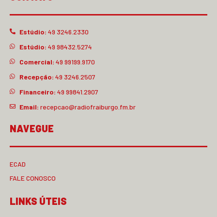
Estúdio:
49 3246.2330
Estúdio:
49 98432.5274
Comercial:
49 99199.9170
Recepção:
49 3246.2507
Financeiro:
49 99841.2907
Email:
recepcao@radiofraiburgo.fm.br
NAVEGUE
ECAD
FALE CONOSCO
LINKS ÚTEIS