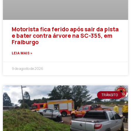
Motorista fica ferido após sair da pista
e bater contra árvore na SC-355, em
Fraiburgo
LEIA MAIS »
9 de agosto de 2026
TRÂNSITO