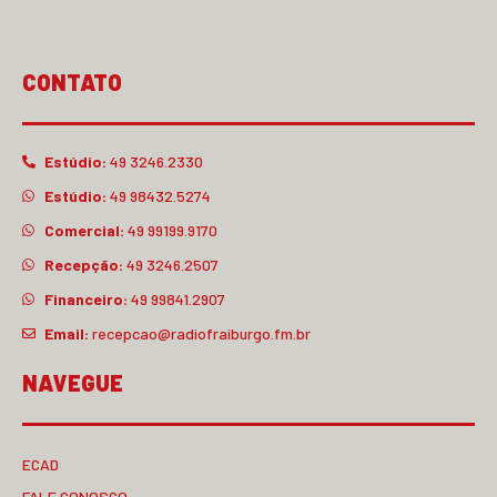
CONTATO
Estúdio:
49 3246.2330
Estúdio:
49 98432.5274
Comercial:
49 99199.9170
Recepção:
49 3246.2507
Financeiro:
49 99841.2907
Email:
recepcao@radiofraiburgo.fm.br
NAVEGUE
ECAD
FALE CONOSCO