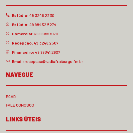
Estúdio:
49 3246.2330
Estúdio:
49 98432.5274
Comercial:
49 99199.9170
Recepção:
49 3246.2507
Financeiro:
49 99841.2907
Email:
recepcao@radiofraiburgo.fm.br
NAVEGUE
ECAD
FALE CONOSCO
LINKS ÚTEIS