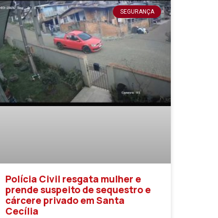
SEGURANÇA
Polícia Civil resgata mulher e
prende suspeito de sequestro e
cárcere privado em Santa
Cecília