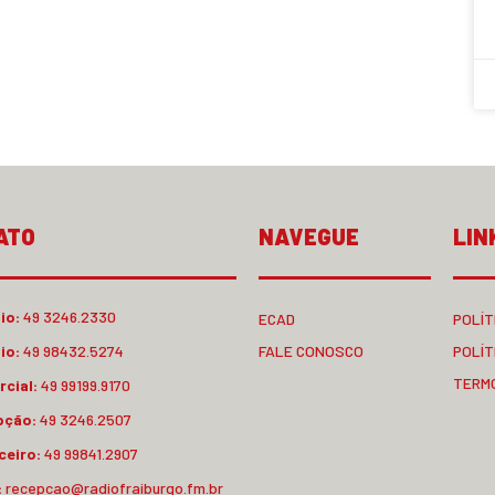
ATO
NAVEGUE
LIN
io:
49 3246.2330
ECAD
POLÍT
io:
49 98432.5274
FALE CONOSCO
POLÍT
TERM
cial:
49 99199.9170
pção:
49 3246.2507
ceiro:
49 99841.2907
:
recepcao@radiofraiburgo.fm.br