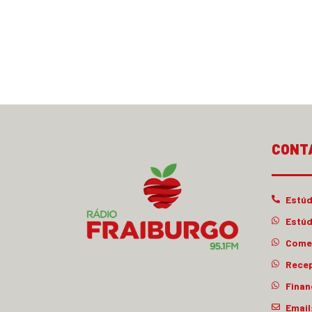
CONT
Estúd
Estúd
Comer
Rece
Finan
Email