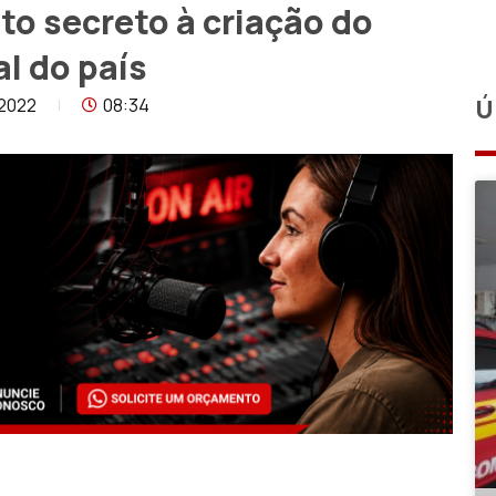
oto secreto à criação do
al do país
2022
08:34
Ú