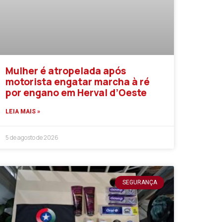
Mulher é atropelada após
motorista engatar marcha à ré
por engano em Herval d’Oeste
LEIA MAIS »
5 de agosto de 2026
SEGURANÇA