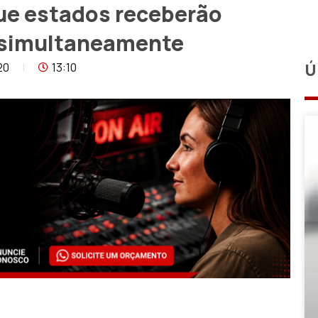
que estados receberão
9 simultaneamente
20
13:10
Ú