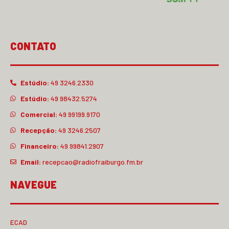
CONTATO
Estúdio:
49 3246.2330
Estúdio:
49 98432.5274
Comercial:
49 99199.9170
Recepção:
49 3246.2507
Financeiro:
49 99841.2907
Email:
recepcao@radiofraiburgo.fm.br
NAVEGUE
ECAD