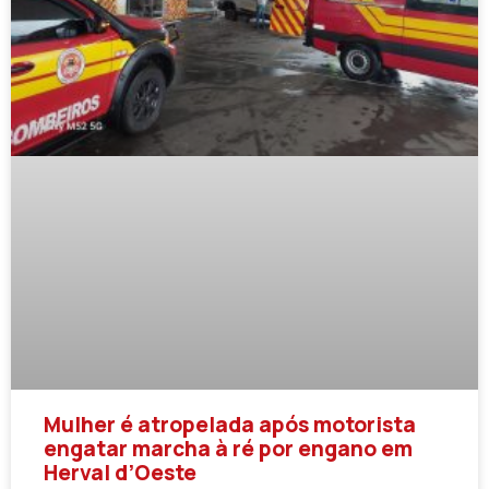
Mulher é atropelada após motorista
engatar marcha à ré por engano em
Herval d’Oeste