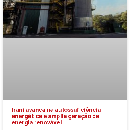
Irani avança na autossuficiência
energética e amplia geração de
energia renovável