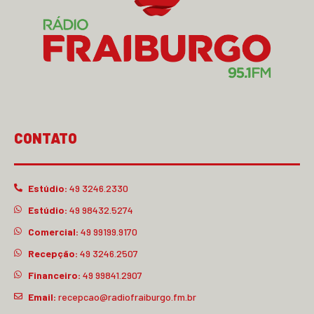
CONTATO
Estúdio:
49 3246.2330
Estúdio:
49 98432.5274
Comercial:
49 99199.9170
Recepção:
49 3246.2507
Financeiro:
49 99841.2907
Email:
recepcao@radiofraiburgo.fm.br