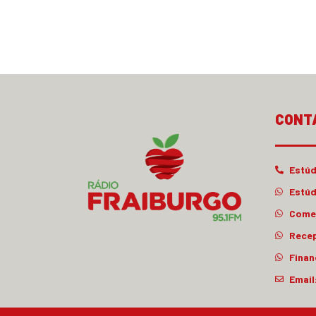
CONT
Estúd
Estúd
Comer
Rece
Finan
Email