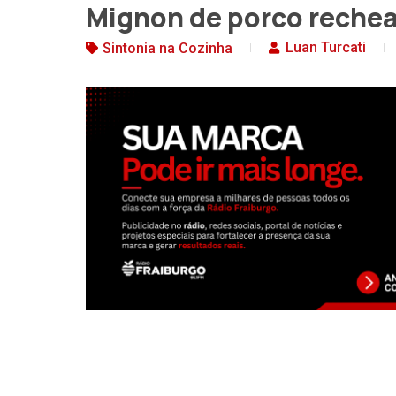
Mignon de porco rechea
Luan Turcati
Sintonia na Cozinha