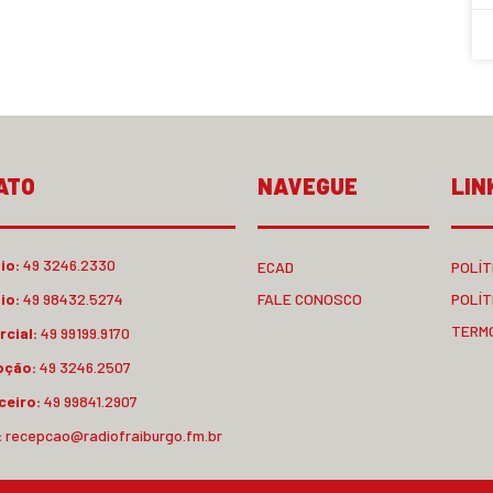
ATO
NAVEGUE
LIN
io:
49 3246.2330
ECAD
POLÍT
io:
49 98432.5274
FALE CONOSCO
POLÍT
TERM
cial:
49 99199.9170
pção:
49 3246.2507
ceiro:
49 99841.2907
:
recepcao@radiofraiburgo.fm.br