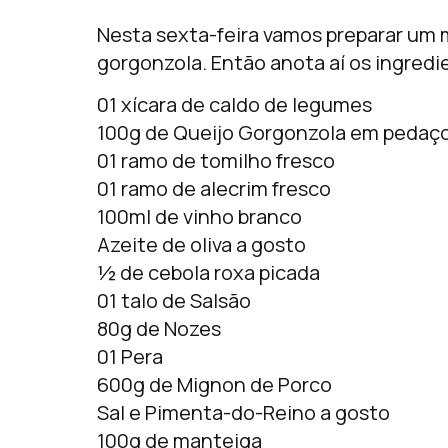
Nesta sexta-feira vamos preparar um 
gorgonzola. Então anota aí os ingredi
01 xícara de caldo de legumes
100g de Queijo Gorgonzola em pedaç
01 ramo de tomilho fresco
01 ramo de alecrim fresco
100ml de vinho branco
Azeite de oliva a gosto
½ de cebola roxa picada
01 talo de Salsão
80g de Nozes
01 Pera
600g de Mignon de Porco
Sal e Pimenta-do-Reino a gosto
100g de manteiga