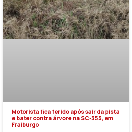
Motorista fica ferido após sair da pista
e bater contra árvore na SC-355, em
Fraiburgo