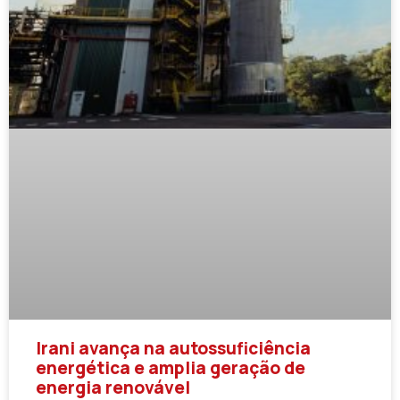
Irani avança na autossuficiência
energética e amplia geração de
energia renovável