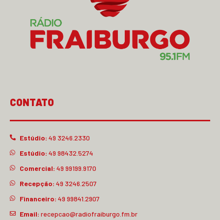
CONTATO
Estúdio:
49 3246.2330
Estúdio:
49 98432.5274
Comercial:
49 99199.9170
Recepção:
49 3246.2507
Financeiro:
49 99841.2907
Email:
recepcao@radiofraiburgo.fm.br