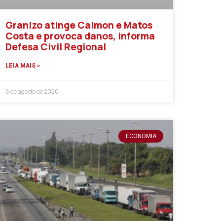
Granizo atinge Calmon e Matos
Costa e provoca danos, informa
Defesa Civil Regional
LEIA MAIS »
6 de agosto de 2026
ECONOMIA