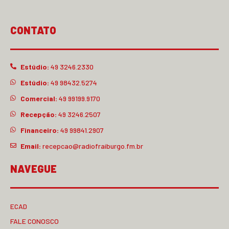
CONTATO
Estúdio:
49 3246.2330
Estúdio:
49 98432.5274
Comercial:
49 99199.9170
Recepção:
49 3246.2507
Financeiro:
49 99841.2907
Email:
recepcao@radiofraiburgo.fm.br
NAVEGUE
ECAD
FALE CONOSCO