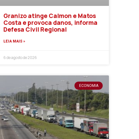
Granizo atinge Calmon e Matos
Costa e provoca danos, informa
Defesa Civil Regional
LEIA MAIS »
6 de agosto de 2026
ECONOMIA