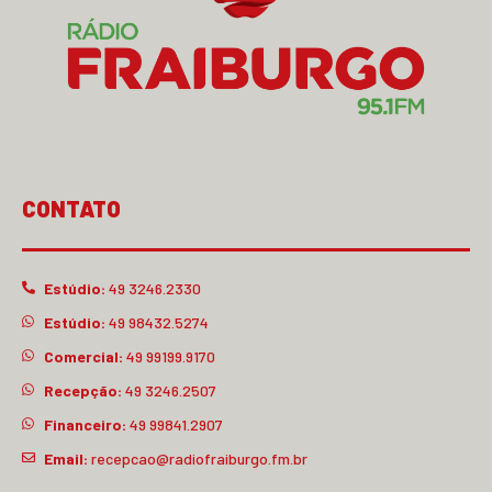
CONTATO
Estúdio:
49 3246.2330
Estúdio:
49 98432.5274
Comercial:
49 99199.9170
Recepção:
49 3246.2507
Financeiro:
49 99841.2907
Email:
recepcao@radiofraiburgo.fm.br