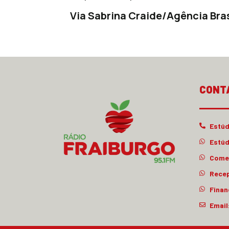
Via Sabrina Craide/Agência Bra
CONT
Estúd
Estúd
Comer
Rece
Finan
Email