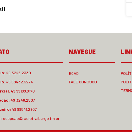
sil
ATO
NAVEGUE
LIN
io:
49 3246.2330
ECAD
POLÍT
io:
49 98432.5274
FALE CONOSCO
POLÍT
TERM
cial:
49 99199.9170
pção:
49 3246.2507
ceiro:
49 99841.2907
:
recepcao@radiofraiburgo.fm.br