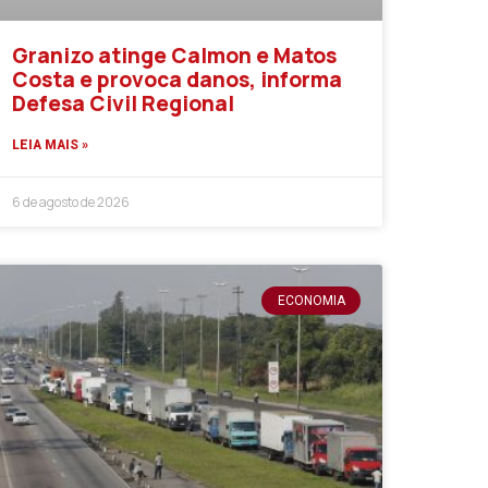
Granizo atinge Calmon e Matos
Costa e provoca danos, informa
Defesa Civil Regional
LEIA MAIS »
6 de agosto de 2026
ECONOMIA