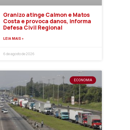
Granizo atinge Calmon e Matos
Costa e provoca danos, informa
Defesa Civil Regional
LEIA MAIS »
6 de agosto de 2026
ECONOMIA