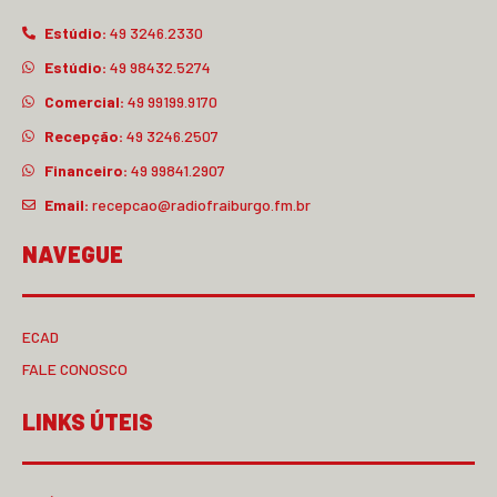
Estúdio:
49 3246.2330
Estúdio:
49 98432.5274
Comercial:
49 99199.9170
Recepção:
49 3246.2507
Financeiro:
49 99841.2907
Email:
recepcao@radiofraiburgo.fm.br
NAVEGUE
ECAD
FALE CONOSCO
LINKS ÚTEIS