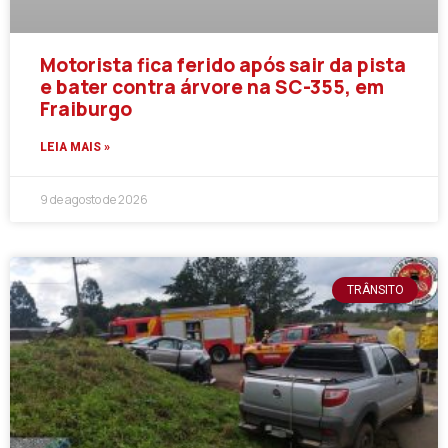
Motorista fica ferido após sair da pista
e bater contra árvore na SC-355, em
Fraiburgo
LEIA MAIS »
9 de agosto de 2026
TRÂNSITO