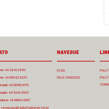
ATO
NAVEGUE
LIN
io:
49 3246.2330
ECAD
POLÍT
io:
49 98432.5274
FALE CONOSCO
POLÍT
TERM
cial:
49 99199.9170
pção:
49 3246.2507
ceiro:
49 99841.2907
:
recepcao@radiofraiburgo.fm.br