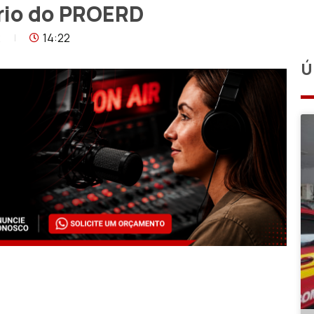
rio do PROERD
2
14:22
Ú