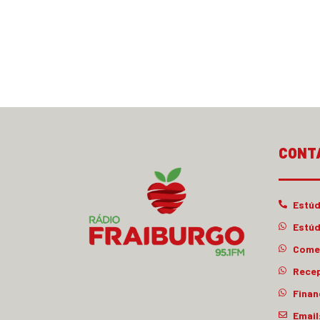
CONT
Estúd
Estúd
Comer
Rece
Finan
Email