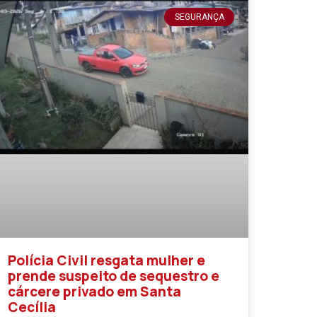
SEGURANÇA
Polícia Civil resgata mulher e
prende suspeito de sequestro e
cárcere privado em Santa
Cecília