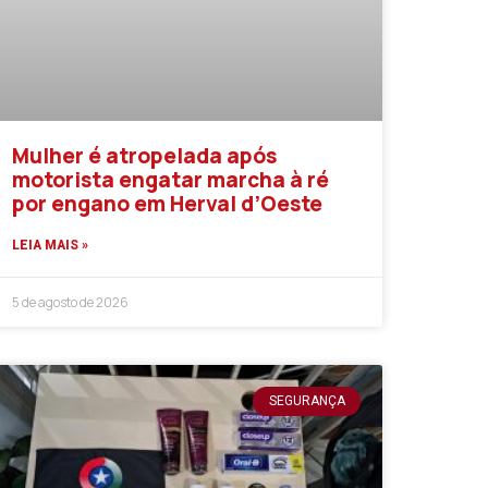
Mulher é atropelada após
motorista engatar marcha à ré
por engano em Herval d’Oeste
LEIA MAIS »
5 de agosto de 2026
SEGURANÇA