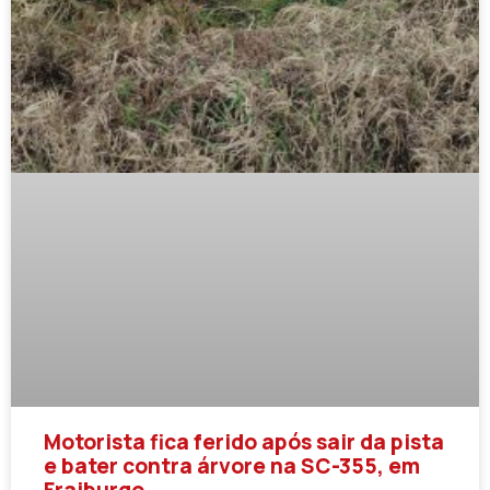
Motorista fica ferido após sair da pista
e bater contra árvore na SC-355, em
Fraiburgo