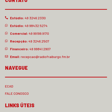
Estúdio:
49 3246.2330
Estúdio:
49 98432.5274
Comercial:
49 99199.9170
Recepção:
49 3246.2507
Financeiro:
49 99841.2907
Email:
recepcao@radiofraiburgo.fm.br
NAVEGUE
ECAD
FALE CONOSCO
LINKS ÚTEIS