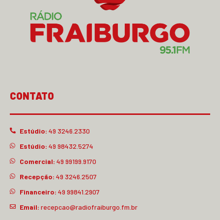
CONTATO
Estúdio:
49 3246.2330
Estúdio:
49 98432.5274
Comercial:
49 99199.9170
Recepção:
49 3246.2507
Financeiro:
49 99841.2907
Email:
recepcao@radiofraiburgo.fm.br