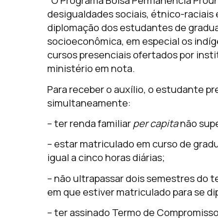
“O Programa Bolsa Permanência Prouni
desigualdades sociais, étnico-raciais 
diplomação dos estudantes de gradua
socioeconômica, em especial os indíg
cursos presenciais ofertados por insti
ministério em nota.
Para receber o auxílio, o estudante pre
simultaneamente:
– ter renda familiar
per capita
não supe
– estar matriculado em curso de grad
igual a cinco horas diárias;
– não ultrapassar dois semestres do
em que estiver matriculado para se di
– ter assinado Termo de Compromisso