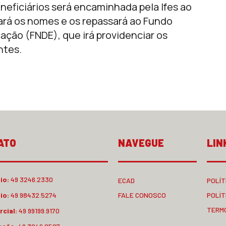
neficiários será encaminhada pela Ifes ao
ará os nomes e os repassará ao Fundo
ção (FNDE), que irá providenciar os
ntes.
ATO
NAVEGUE
LIN
io:
49 3246.2330
ECAD
POLÍT
io:
49 98432.5274
FALE CONOSCO
POLÍT
TERM
cial:
49 99199.9170