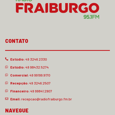
CONTATO
Estúdio:
49 3246.2330
Estúdio:
49 98432.5274
Comercial:
49 99199.9170
Recepção:
49 3246.2507
Financeiro:
49 99841.2907
Email:
recepcao@radiofraiburgo.fm.br
NAVEGUE