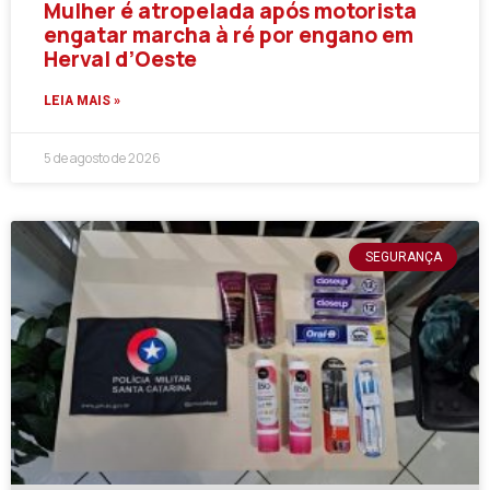
Mulher é atropelada após motorista
engatar marcha à ré por engano em
Herval d’Oeste
LEIA MAIS »
5 de agosto de 2026
SEGURANÇA