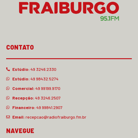
CONTATO
Estúdio:
49 3246.2330
Estúdio:
49 98432.5274
Comercial:
49 99199.9170
Recepção:
49 3246.2507
Financeiro:
49 99841.2907
Email:
recepcao@radiofraiburgo.fm.br
NAVEGUE