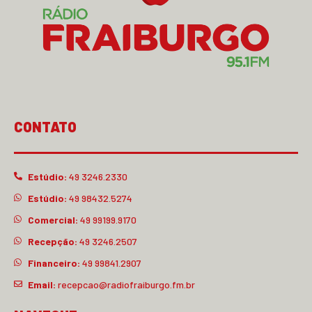
CONTATO
Estúdio:
49 3246.2330
Estúdio:
49 98432.5274
Comercial:
49 99199.9170
Recepção:
49 3246.2507
Financeiro:
49 99841.2907
Email:
recepcao@radiofraiburgo.fm.br