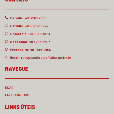
Estúdio:
49 3246.2330
Estúdio:
49 98432.5274
Comercial:
49 99199.9170
Recepção:
49 3246.2507
Financeiro:
49 99841.2907
Email:
recepcao@radiofraiburgo.fm.br
NAVEGUE
ECAD
FALE CONOSCO
LINKS ÚTEIS