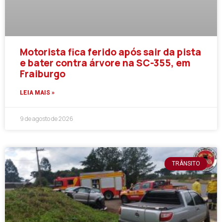
Motorista fica ferido após sair da pista
e bater contra árvore na SC-355, em
Fraiburgo
LEIA MAIS »
9 de agosto de 2026
TRÂNSITO