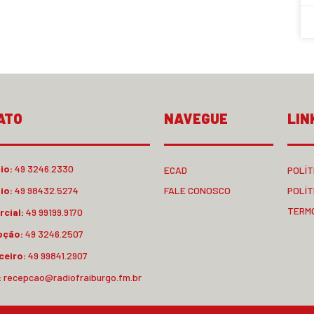
ATO
NAVEGUE
LIN
io:
49 3246.2330
ECAD
POLÍT
io:
49 98432.5274
FALE CONOSCO
POLÍT
TERM
cial:
49 99199.9170
pção:
49 3246.2507
ceiro:
49 99841.2907
:
recepcao@radiofraiburgo.fm.br