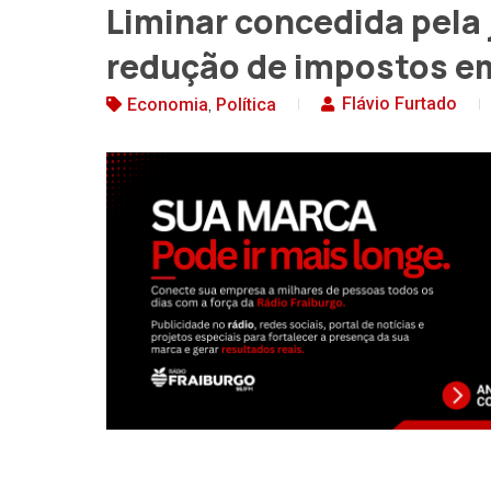
Liminar concedida pela 
redução de impostos e
,
Flávio Furtado
Economia
Política