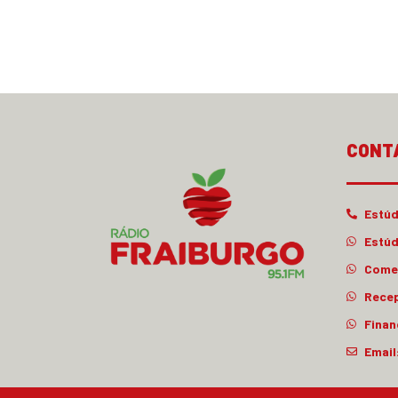
CONT
Estúd
Estúd
Comer
Rece
Finan
Email