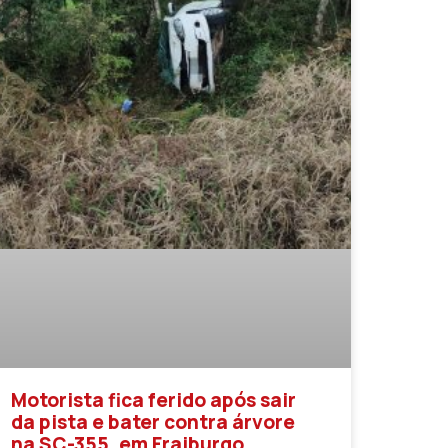
Motorista fica ferido após sair
da pista e bater contra árvore
na SC-355, em Fraiburgo