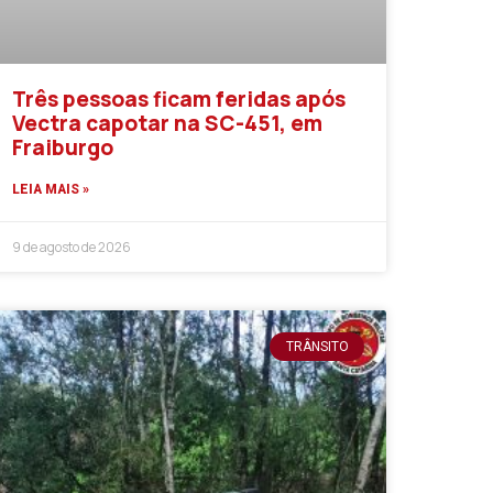
Três pessoas ficam feridas após
Vectra capotar na SC-451, em
Fraiburgo
LEIA MAIS »
9 de agosto de 2026
TRÂNSITO