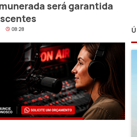
emunerada será garantida
escentes
08:28
Ú