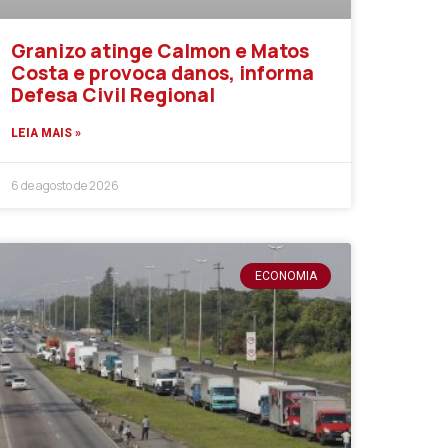
Granizo atinge Calmon e Matos
Costa e provoca danos, informa
Defesa Civil Regional
LEIA MAIS »
6 de agosto de 2026
ECONOMIA