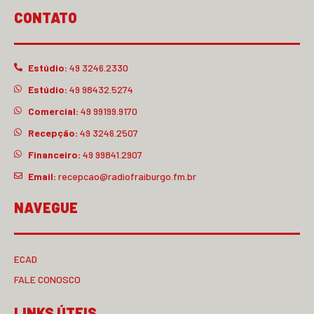
CONTATO
Estúdio:
49 3246.2330
Estúdio:
49 98432.5274
Comercial:
49 99199.9170
Recepção:
49 3246.2507
Financeiro:
49 99841.2907
Email:
recepcao@radiofraiburgo.fm.br
NAVEGUE
ECAD
FALE CONOSCO
LINKS ÚTEIS