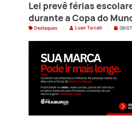
Lei prevê férias escolar
durante a Copa do Mun
08/0
Luan Turcati
Destaques