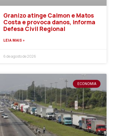
Granizo atinge Calmon e Matos
Costa e provoca danos, informa
Defesa Civil Regional
LEIA MAIS »
6 de agosto de 2026
ECONOMIA