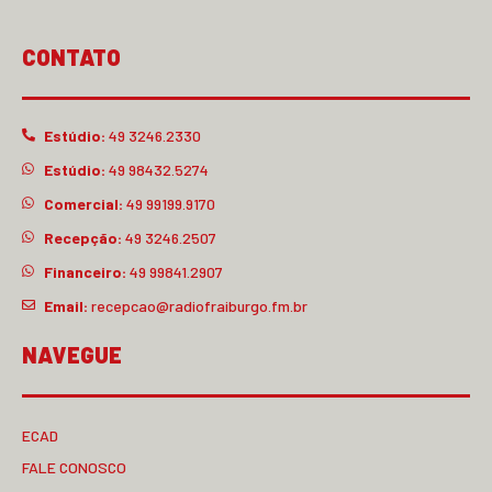
CONTATO
Estúdio:
49 3246.2330
Estúdio:
49 98432.5274
Comercial:
49 99199.9170
Recepção:
49 3246.2507
Financeiro:
49 99841.2907
Email:
recepcao@radiofraiburgo.fm.br
NAVEGUE
ECAD
FALE CONOSCO