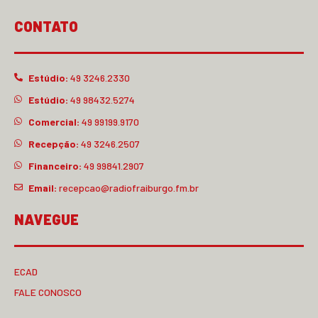
CONTATO
Estúdio:
49 3246.2330
Estúdio:
49 98432.5274
Comercial:
49 99199.9170
Recepção:
49 3246.2507
Financeiro:
49 99841.2907
Email:
recepcao@radiofraiburgo.fm.br
NAVEGUE
ECAD
FALE CONOSCO