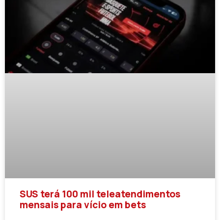
SUS terá 100 mil teleatendimentos
mensais para vício em bets