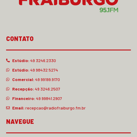
CONTATO
Estúdio:
49 3246.2330
Estúdio:
49 98432.5274
Comercial:
49 99199.9170
Recepção:
49 3246.2507
Financeiro:
49 99841.2907
Email:
recepcao@radiofraiburgo.fm.br
NAVEGUE