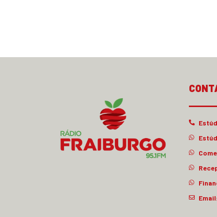
CONT
Estúd
Estúd
Comer
Rece
Finan
Email