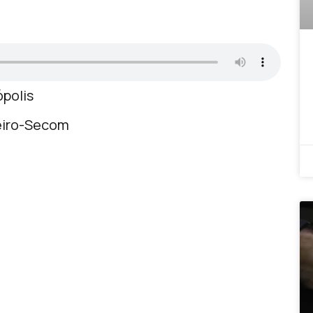
ópolis
heiro-Secom