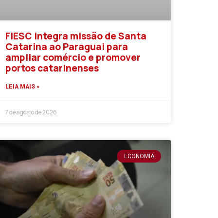
FIESC integra missão de Santa
Catarina ao Paraguai para
ampliar comércio e promover
portos catarinenses
LEIA MAIS »
7 de agosto de 2026
ECONOMIA