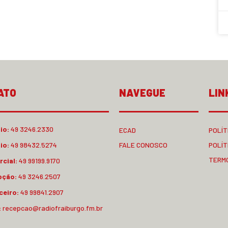
ATO
NAVEGUE
LIN
io:
49 3246.2330
ECAD
POLÍT
io:
49 98432.5274
FALE CONOSCO
POLÍT
TERM
cial:
49 99199.9170
pção:
49 3246.2507
ceiro:
49 99841.2907
:
recepcao@radiofraiburgo.fm.br