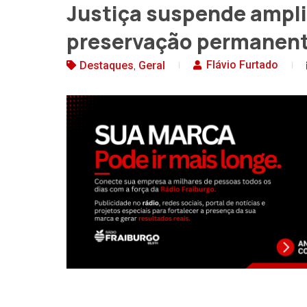
Justiça suspende ampli
preservação permanent
,
Flávio Furtado
Destaques
Geral