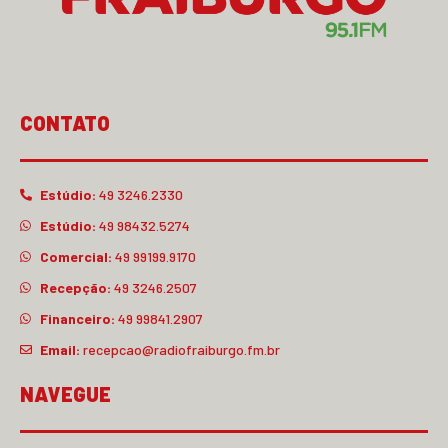
CONTATO
Estúdio:
49 3246.2330
Estúdio:
49 98432.5274
Comercial:
49 99199.9170
Recepção:
49 3246.2507
Financeiro:
49 99841.2907
Email:
recepcao@radiofraiburgo.fm.br
NAVEGUE