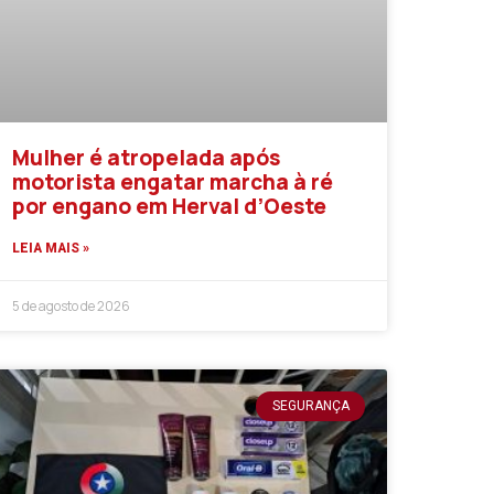
Mulher é atropelada após
motorista engatar marcha à ré
por engano em Herval d’Oeste
LEIA MAIS »
5 de agosto de 2026
SEGURANÇA