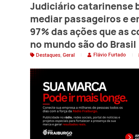
Judiciário catarinense 
mediar passageiros e e
97% das ações que as 
no mundo são do Brasil
,
Flávio Furtado
Destaques
Geral