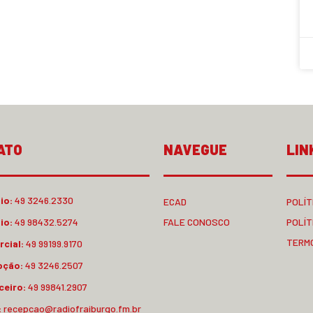
ATO
NAVEGUE
LIN
io:
49 3246.2330
ECAD
POLÍT
io:
49 98432.5274
FALE CONOSCO
POLÍT
TERM
cial:
49 99199.9170
pção:
49 3246.2507
ceiro:
49 99841.2907
:
recepcao@radiofraiburgo.fm.br