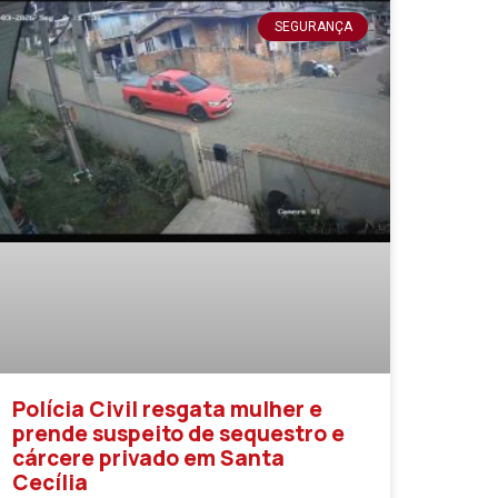
SEGURANÇA
Polícia Civil resgata mulher e
prende suspeito de sequestro e
cárcere privado em Santa
Cecília