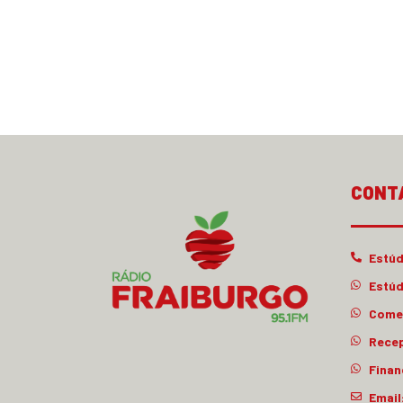
CONT
Estúd
Estúd
Comer
Rece
Finan
Email