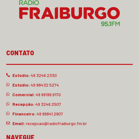
CONTATO
Estúdio:
49 3246.2330
Estúdio:
49 98432.5274
Comercial:
49 99199.9170
Recepção:
49 3246.2507
Financeiro:
49 99841.2907
Email:
recepcao@radiofraiburgo.fm.br
NAVEGUE