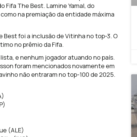
o Fifa The Best. Lamine Yamal, do
 como na premiação da entidade máxima
Best foi a inclusão de Vitinha no top-3. O
imo no prêmio da Fifa.
 lista, e nenhum jogador atuando no país.
 Alisson foram mencionados novamente em
avinho não entraram no top-100 de 2025.
A)
P)
que (ALE)