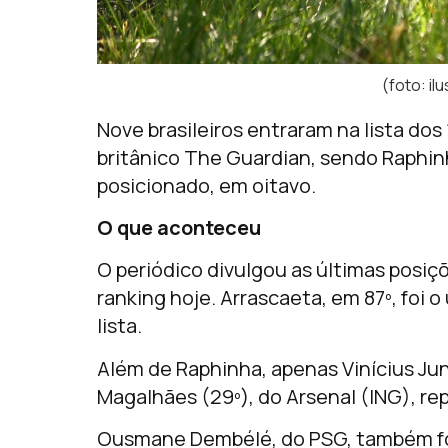
(foto: il
Nove brasileiros entraram na lista do
britânico The Guardian, sendo Raphin
posicionado, em oitavo.
O que aconteceu
O periódico divulgou as últimas posi
ranking hoje. Arrascaeta, em 87º, foi o
lista.
Além de Raphinha, apenas Vinícius Juni
Magalhães (29º), do Arsenal (ING), re
Ousmane Dembélé, do PSG, também foi