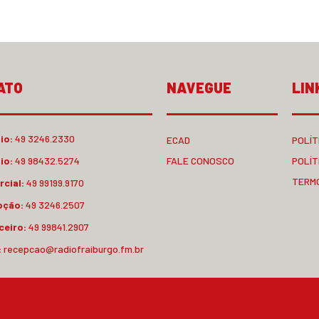
ATO
NAVEGUE
LIN
io:
49 3246.2330
ECAD
POLÍT
io:
49 98432.5274
FALE CONOSCO
POLÍT
TERM
cial:
49 99199.9170
pção:
49 3246.2507
ceiro:
49 99841.2907
:
recepcao@radiofraiburgo.fm.br