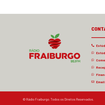
CONT
Estúd
Estúd
Comer
Rece
Finan
Email
© Rádio Fraiburgo. Todos os Direitos Reservados.