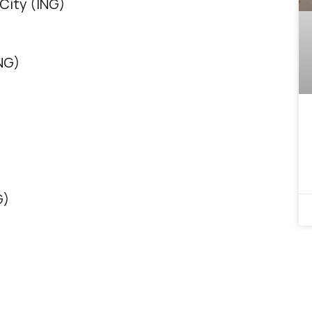
City (ING)
ING)
G)