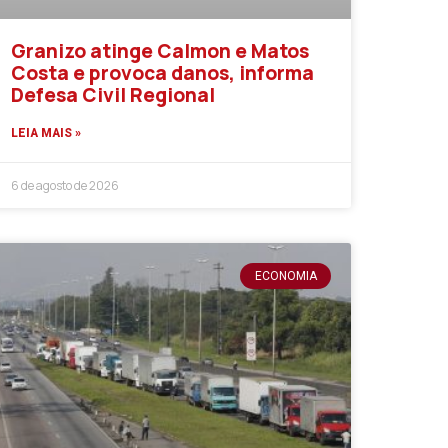
Granizo atinge Calmon e Matos
Costa e provoca danos, informa
Defesa Civil Regional
LEIA MAIS »
6 de agosto de 2026
ECONOMIA