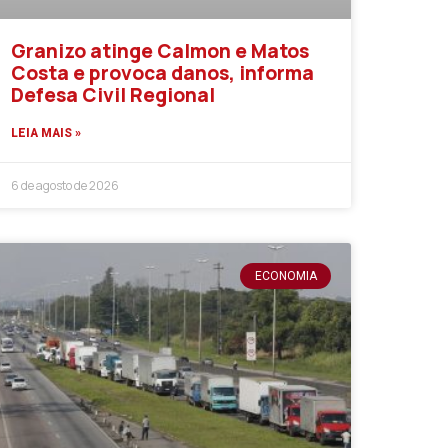
Granizo atinge Calmon e Matos
Costa e provoca danos, informa
Defesa Civil Regional
LEIA MAIS »
6 de agosto de 2026
ECONOMIA