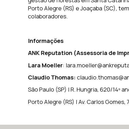
gestão de florestas em Santa Catarin
Porto Alegre (RS) e Joaçaba (SC), te
colaboradores.
Informações
ANK Reputation (Assessoria de Imp
Lara Moeller
:
lara.moeller@ankreputa
Claudio Thomas:
claudio.thomas@an
São Paulo (SP) | R. Hungria, 620/14º an
Porto Alegre (RS) | Av. Carlos Gomes,