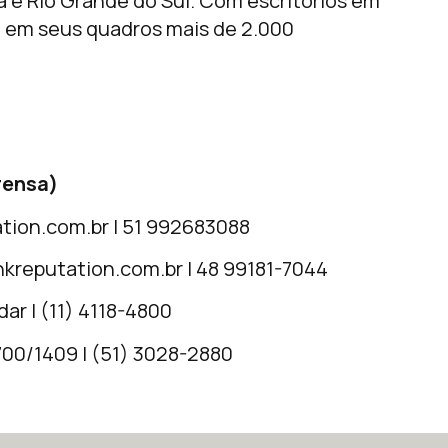
a e Rio Grande do Sul. Com escritórios em
m em seus quadros mais de 2.000
rensa)
tion.com.br
| 51 992683088
kreputation.com.br
| 48 99181-7044
dar | (11) 4118-4800
 700/1409 | (51) 3028-2880