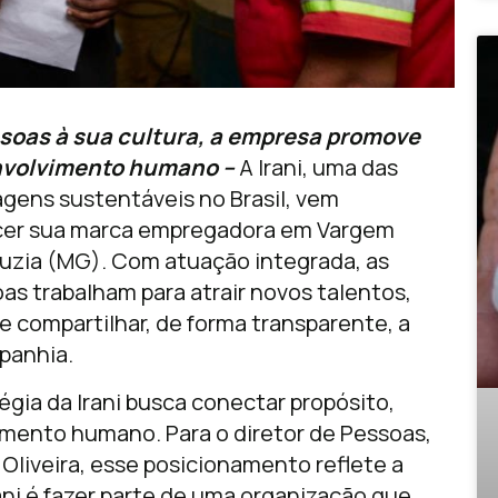
soas à sua cultura, a empresa promove
envolvimento humano –
A Irani, uma das
lagens sustentáveis no Brasil, vem
alecer sua marca empregadora em Vargem
Luzia (MG). Com atuação integrada, as
s trabalham para atrair novos talentos,
e compartilhar, de forma transparente, a
mpanhia.
égia da Irani busca conectar propósito,
imento humano. Para o diretor de Pessoas,
 Oliveira, esse posicionamento reflete a
ani é fazer parte de uma organização que