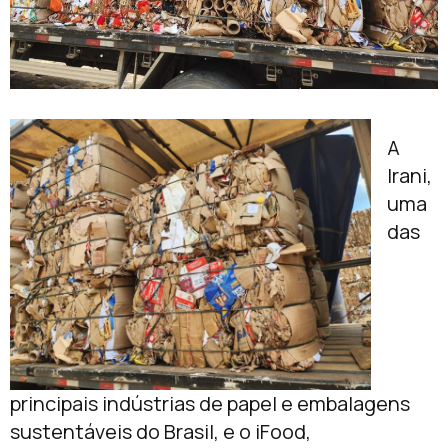
A
Irani,
uma
das
principais indústrias de papel e embalagens
sustentáveis do Brasil, e o iFood,