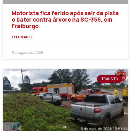
Motorista fica ferido após sair da pista
e bater contra árvore na SC-355, em
Fraiburgo
LEIA MAIS »
9 de agosto de 2026
TRÂNSITO