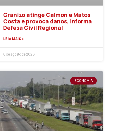
Granizo atinge Calmon e Matos
Costa e provoca danos, informa
Defesa Civil Regional
LEIA MAIS »
6 de agosto de 2026
ECONOMIA