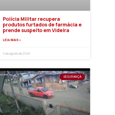
Polícia Militar recupera
produtos furtados de farmácia e
prende suspeito em Videira
LEIA MAIS »
5 de agosto de 2026
SEGURANÇA